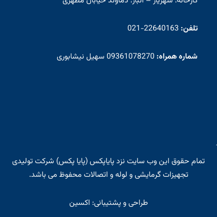
کارخانه: شهریار – انبار: دماوند خیابان مطهری
تلفن:
22640163-021
شماره همراه:
09361078270
سهیل نیشابوری
تمام حقوق این وب سایت نزد
پایاپکس
(
پایا پکس
) شرکت تولیدی
تجهیزات گرمایشی و لوله و اتصالات محفوظ می باشد.
طراحی و پشتیبانی:
اکسین